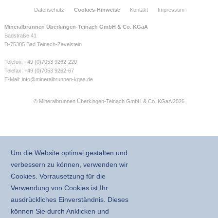
Datenschutz
Cookies-Hinweise
Kontakt
Impressum
Mineralbrunnen Überkingen-Teinach GmbH & Co. KGaA
Badstraße 41
D-75385 Bad Teinach-Zavelstein
Telefon: +49 (0)7053 9262-220
Telefax: +49 (0)7053 9262-67
E-Mail:
info@mineralbrunnen-kgaa.de
© Mineralbrunnen Überkingen-Teinach GmbH & Co. KGaA 2026
Um die Website optimal gestalten und
verbessern zu können, verwenden wir
Cookies. Vorrausetzung für die
Verwendung von Cookies ist Ihr
ausdrückliches Einverständnis. Dieses
können Sie durch Anklicken und