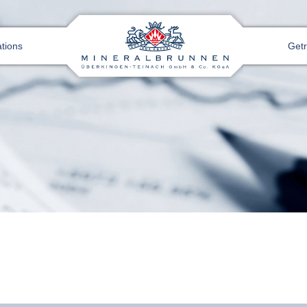
ations
Get