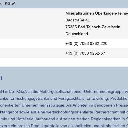
Co. KGaA
Mineralbrunnen Überkingen-Tein
Badstraße 41
75385 Bad Teinach-Zavelstein
Deutschland
+49 (0) 7053 9262-220
+49 (0) 7053 9262-67
n
 & Co. KGaA ist die Muttergesellschaft einer Unternehmensgruppe v
änke, Erfrischungsgetränke und Fertigcocktails. Entwicklung, Produktio
eorientierten Unternehmensstrategie. Als Anbieter im gehobenen Preiss
duktangebot sowie auf eine wertschöpfungsorientierte Partnerschaft m
omie und Hotellerie. Aufbauend auf seinen starken Regionalmarken in
ern ein breites Produktportfolio von alkoholfreien und alkoholischen