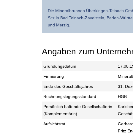
Die Mineralbrunnen Überkingen-Teinach GmbH
Sitz in Bad Teinach-Zavelstein, Baden-Württe
und Merzig.
Angaben zum Unterne
Gründungsdatum
17.08.1
Firmierung
Mineral
Ende des Geschäftsjahres
31. De
Rechnungslegungsstandard
HGB
Persönlich haftende Gesellschafterin
Karlsbe
(Komplementärin)
Geschäf
Aufsichtsrat
Gerhard
Fritz En