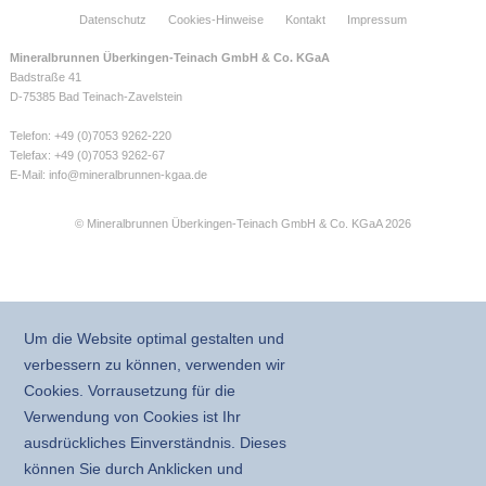
Datenschutz
Cookies-Hinweise
Kontakt
Impressum
Mineralbrunnen Überkingen-Teinach GmbH & Co. KGaA
Badstraße 41
D-75385 Bad Teinach-Zavelstein
Telefon: +49 (0)7053 9262-220
Telefax: +49 (0)7053 9262-67
E-Mail:
info@mineralbrunnen-kgaa.de
© Mineralbrunnen Überkingen-Teinach GmbH & Co. KGaA 2026
Um die Website optimal gestalten und
verbessern zu können, verwenden wir
Cookies. Vorrausetzung für die
Verwendung von Cookies ist Ihr
ausdrückliches Einverständnis. Dieses
können Sie durch Anklicken und