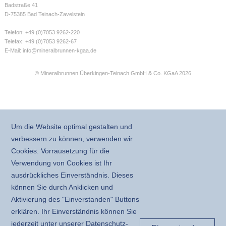
Badstraße 41
D-75385 Bad Teinach-Zavelstein
Telefon: +49 (0)7053 9262-220
Telefax: +49 (0)7053 9262-67
E-Mail:
info@mineralbrunnen-kgaa.de
© Mineralbrunnen Überkingen-Teinach GmbH & Co. KGaA 2026
Um die Website optimal gestalten und
verbessern zu können, verwenden wir
Cookies. Vorrausetzung für die
Verwendung von Cookies ist Ihr
ausdrückliches Einverständnis. Dieses
können Sie durch Anklicken und
Aktivierung des "Einverstanden" Buttons
erklären. Ihr Einverständnis können Sie
jederzeit unter unserer Daten­schutz­