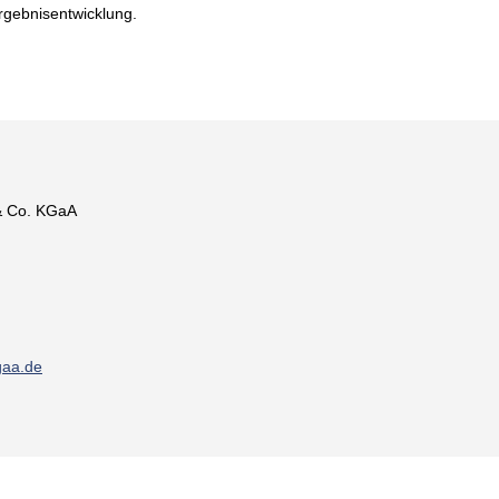
rgebnisentwicklung.
& Co. KGaA
gaa.de