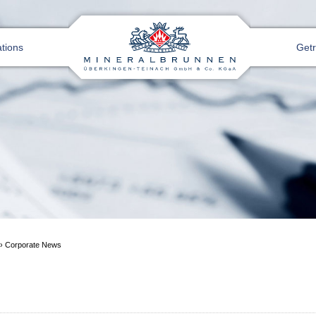
ations
Get
›
Corporate News