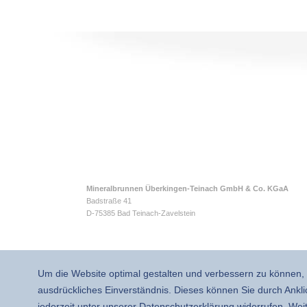
Mineralbrunnen Überkingen-Teinach GmbH & Co. KGaA
Badstraße 41
D-75385 Bad Teinach-Zavelstein
Um die Website optimal gestalten und verbessern zu können, 
ausdrückliches Einverständnis. Dieses können Sie durch Ankli
jederzeit unter unserer Daten­schutz­erklärung widerrufen. We