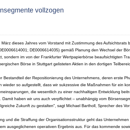
nsegmente vollzogen
März dieses Jahres vom Vorstand mit Zustimmung des Aufsichtsrats be
DE0006614001; DE0006614035) gemäß Planung den Wechsel der Börse
, sondern im von der Frankfurter Wertpapierbörse beaufsichtigten Tra
rgischen Börse in Stuttgart gelisteten Aktien in den dortigen Teilber
arer Bestandteil der Repositionierung des Unternehmens, deren erste 
en wieder so aufgestellt, dass wir sukzessive die Maßnahmen für ein ko
teneinsparungen, die wesentlich zu einer nachhaltigen Entwicklung be
. Damit haben wir uns auch verpflichtet – unabhängig vom Börsenseg
reiche Zukunft zu gestalten", sagt Michael Bartholl, Sprecher des Vor
g und die Straffung der Organisationsstruktur geht das Unternehmen i
em ausgeglichenen operativen Ergebnis aus. Für das kommende sowie 