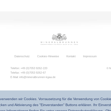
Datenschutz
Cookies-Hinweise
Kontakt
Impressum
Telefon: +49 (0)7053 9262-220
© M
Telefax: +49 (0)7053 9262-67
E-Mail:
info@mineralbrunnen-kgaa.de
verwenden wir Cookies. Vorrausetzung für die Verwendung von Cookies
cken und Aktivierung des "Einverstanden" Buttons erklären. Ihr Einver
itere Informationen finden Sie unter unserer
Daten­schutz­erklärung
. Oh