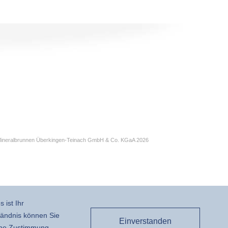
ineralbrunnen Überkingen-Teinach GmbH & Co. KGaA 2026
 ist Ihr
ständnis können Sie
Einverstanden
ne Zustimmung