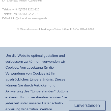
D-75385 Bad Teinach-Zavelstein
Telefon: +49 (0)7053 9262-220
Telefax: +49 (0)7053 9262-67
E-Mail:
info@mineralbrunnen-kgaa.de
© Mineralbrunnen Überkingen-Teinach GmbH & Co. KGaA 2026
Um die Website optimal gestalten und
verbessern zu können, verwenden wir
Cookies. Vorrausetzung für die
Verwendung von Cookies ist Ihr
ausdrückliches Einverständnis. Dieses
können Sie durch Anklicken und
Aktivierung des "Einverstanden" Buttons
erklären. Ihr Einverständnis können Sie
jederzeit unter unserer Daten­schutz­
Einverstanden
erklärung widerrufen. Weitere