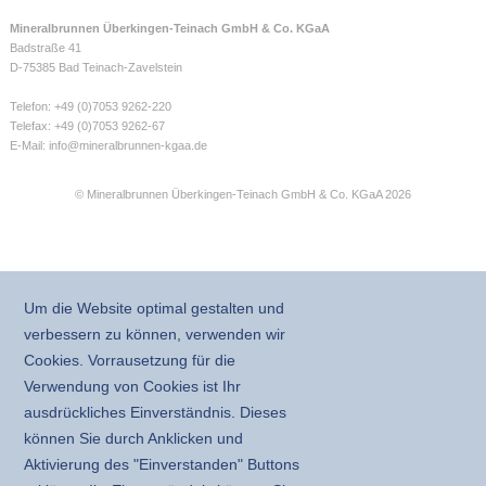
Mineralbrunnen Überkingen-Teinach GmbH & Co. KGaA
Badstraße 41
D-75385 Bad Teinach-Zavelstein
Telefon: +49 (0)7053 9262-220
Telefax: +49 (0)7053 9262-67
E-Mail:
info@mineralbrunnen-kgaa.de
© Mineralbrunnen Überkingen-Teinach GmbH & Co. KGaA 2026
Um die Website optimal gestalten und
verbessern zu können, verwenden wir
Cookies. Vorrausetzung für die
Verwendung von Cookies ist Ihr
ausdrückliches Einverständnis. Dieses
können Sie durch Anklicken und
Aktivierung des "Einverstanden" Buttons