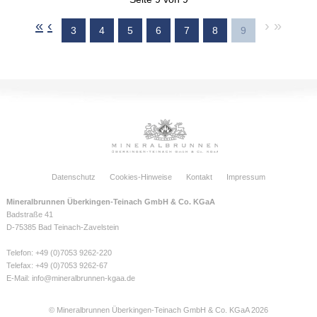
«
‹
›
»
3
4
5
6
7
8
9
Datenschutz
Cookies-Hinweise
Kontakt
Impressum
Mineralbrunnen Überkingen-Teinach GmbH & Co. KGaA
Badstraße 41
D-75385 Bad Teinach-Zavelstein
Telefon: +49 (0)7053 9262-220
Telefax: +49 (0)7053 9262-67
E-Mail:
info@mineralbrunnen-kgaa.de
© Mineralbrunnen Überkingen-Teinach GmbH & Co. KGaA 2026