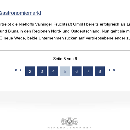
Gastronomiemarkt
rtreibt die Niehoffs Vaihinger Fruchtsaft GmbH bereits erfolgreich als
i und Bluna in den Regionen Nord- und Ostdeutschland. Nun geht sie 
G neue Wege, beide Unternehmen rücken auf Vertriebsebene enger 
Seite 5 von 9
«
‹
›
»
2
3
4
5
6
7
8