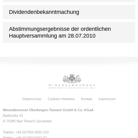
Dividendenbekanntmachung
Abstimmungsergebnisse der ordentlichen
Hauptversammlung am 28.07.2010
Datenschutz
Cookies-Hinweise
Kontakt
Impressum
Mineralbrunnen Überkingen-Teinach GmbH & Co. KGaA
Badstraße 41
D-75385 Bad Teinach-Zavelstein
Telefon: +49 (0)7053 9262-220
Telefax: +49 (0)7053 9262-67